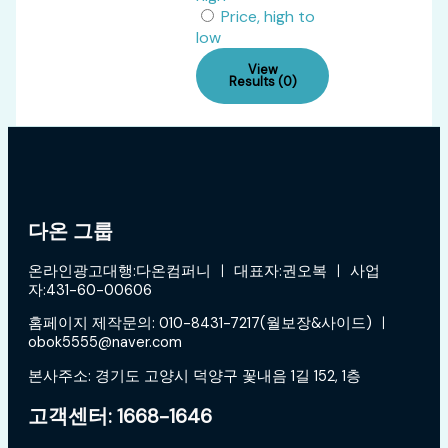
Price, high to
low
View
Results (0)
다온 그룹
온라인광고대행:다온컴퍼니 ㅣ 대표자:권오복 ㅣ 사업
자:431-60-00606
홈페이지 제작문의: 010-8431-7217(월보장&사이드) ㅣ
obok5555@naver.com
본사주소: 경기도 고양시 덕양구 꽃내음 1길 152, 1층
고객센터: 1668-1646