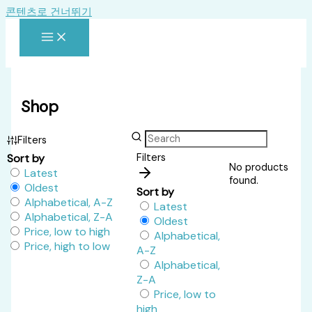
콘텐츠로 건너뛰기
Shop
Filters
Sort by
Filters
No products
Latest
found.
Oldest
Sort by
Alphabetical, A-Z
Latest
Alphabetical, Z-A
Oldest
Price, low to high
Alphabetical,
Price, high to low
A-Z
Alphabetical,
Z-A
Price, low to
high