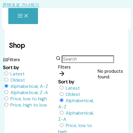
콘텐츠로 건너뛰기
Shop
Filters
Sort by
Filters
No products
Latest
found.
Oldest
Sort by
Alphabetical, A-Z
Latest
Alphabetical, Z-A
Oldest
Price, low to high
Alphabetical,
Price, high to low
A-Z
Alphabetical,
Z-A
Price, low to
high