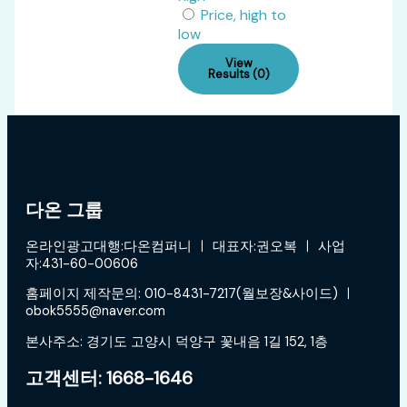
Price, high to
low
View
Results (0)
다온 그룹
온라인광고대행:다온컴퍼니 ㅣ 대표자:권오복 ㅣ 사업
자:431-60-00606
홈페이지 제작문의: 010-8431-7217(월보장&사이드) ㅣ
obok5555@naver.com
본사주소: 경기도 고양시 덕양구 꽃내음 1길 152, 1층
고객센터: 1668-1646