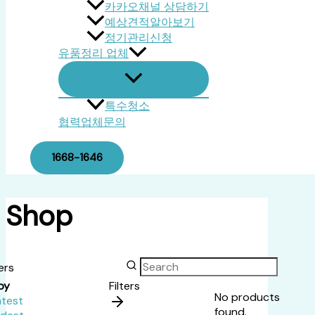
카카오채널 상담하기
예상견적알아보기
정기관리신청
유품정리 업체
특수청소
협력업체문의
1668-1646
Shop
ters
by
Filters
No products
atest
found.