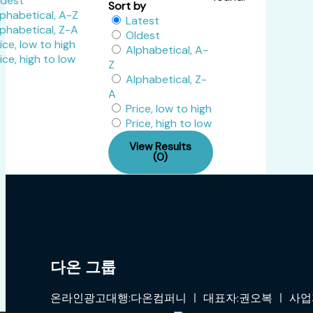
ldest
Sort by
phabetical, A-Z
Latest
phabetical, Z-A
Oldest
ice, low to high
Alphabetical, A-
ice, high to low
Z
Alphabetical, Z-
A
Price, low to high
Price, high to low
View Results
(0)
다온 그룹
온라인광고대행:다온컴퍼니 ㅣ 대표자:권오복 ㅣ 사업자:4