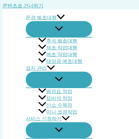
콘텐츠로 건너뛰기
문경 벌초대행
추석 벌초대행
제초 작업대행
예초 작업대행
태양광 예초대행
묘지 관리
평장묘 작업
묘비석 작업
산소 수목장
미니 조경작업
서비스 신청하기