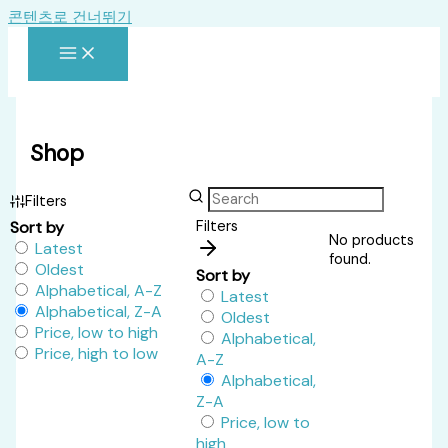
콘텐츠로 건너뛰기
Shop
Filters
Sort by
Filters
No products
Latest
found.
Oldest
Sort by
Alphabetical, A-Z
Latest
Alphabetical, Z-A
Oldest
Price, low to high
Alphabetical,
Price, high to low
A-Z
Alphabetical,
Z-A
Price, low to
high