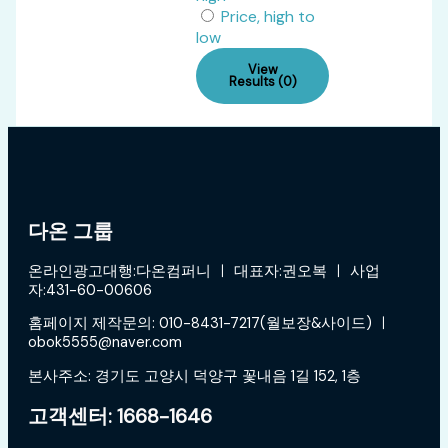
Price, high to
low
View
Results (0)
다온 그룹
온라인광고대행:다온컴퍼니 ㅣ 대표자:권오복 ㅣ 사업
자:431-60-00606
홈페이지 제작문의: 010-8431-7217(월보장&사이드) ㅣ
obok5555@naver.com
본사주소: 경기도 고양시 덕양구 꽃내음 1길 152, 1층
고객센터: 1668-1646